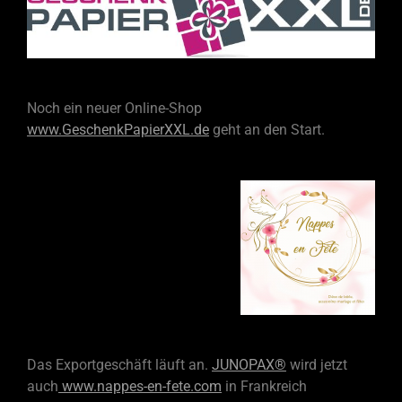
Noch ein neuer Online-
Shop
www.G
eschenkPapierXXL.de
geht an den Start.
Das Exportgeschäft läuft an.
JUNOPAX®
wird jetzt
auch
www.nappes-
en-
fete.com
in Frankreich