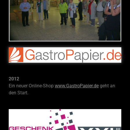
2012
Ein neuer Online-
Shop
www.GastroPapier.de
geht an
den Start.