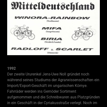
1992
Der zweite Ururenkel Jens-
Uwe Noll gründet noch
während seines Studiums der Agrarwissenschaften ein
Import/Export-
Geschäft im ungarischen Környe.
Fahrräder werden ins Gernöder Sortiment
aufgenommen und die Schreibwaren aus Platzgründen
in ein Geschäft in der Cyriakusstraße verlegt. Noch im