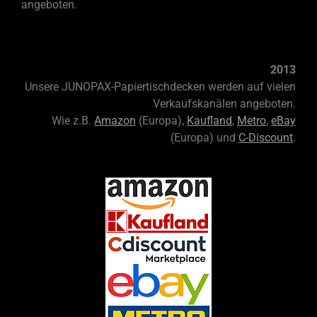
angeboten.
2013
Unsere JUNOPAX-
Papiertischdecken werden auf vielen
Verkaufskanälen angeboten.
Wie z.B.
Amazon
(Europa),
Kaufland
,
Metro
,
eBay
(Europa) und
C-Discount
.