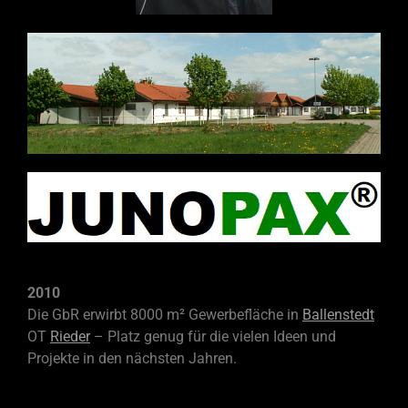
2010
Die GbR erwirbt 8000 m² Gewerbefläche in
Ballenstedt
OT
Rieder
–
Platz genug für die vielen Ideen und
Projekte in den nächsten Jahren.