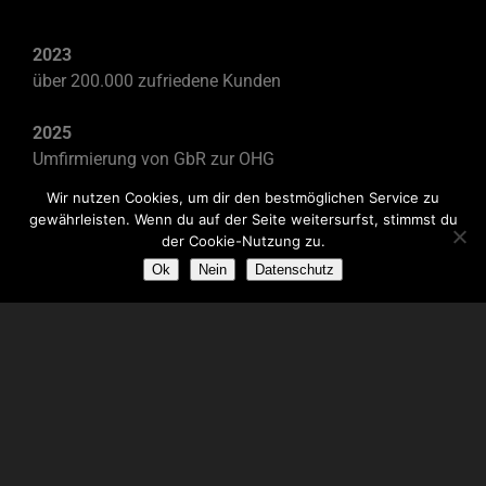
2023
über 200.000 zufriedene Kunden
2025
Umfirmierung von GbR zur OHG
Wir nutzen Cookies, um dir den bestmöglichen Service zu
gewährleisten. Wenn du auf der Seite weitersurfst, stimmst du
der Cookie-Nutzung zu.
Ok
Nein
Datenschutz
Home
AGBs
Firmengeschichte
Disclaimer
Vertriebswege
Datenschutz
Über uns
Impressum
Kontakt
Sitemap